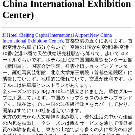
China International Exhibition
Center)
JI Hotel (Beijing Capital International Airport New China
International Exhibition Center)
, 首都空港の近くにあります。首
都空港から車で15分ぐらいで、空港の1階から空港3番/空港
10番/空港13番で天竺供給販売社駅から降りて、歩いて50メ
ートルぐらいです。ホテルは北京中国国際展覧センター新館
（新国展）、国家会計学院、祥雲小鎮ショッピングセンタ
ー、羅紅写真芸術館、北京大学第三病院（首都空港院区）に
隣接しています。地理的に優れていて、交通が便利です。ホ
テルには駐車場とレストランがあります。
全シーズンのホテルは2010年に設立されました。華住グルー
プに所属しています。中国のトップクラスのホテルブランド
です。現在はすでに中国の31省級行政区をカバーしており、
開業はすでに1100社を超えています。
東方の知恵から人文精神を汲み取り、現代生活の中から価値
の内包を抽出し、全シーズンは親友サービスを通じて優良品
質の体験を創造し、東方の土地でより多くの人に東方の自然